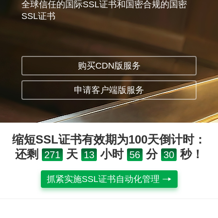
全球信任的国际SSL证书和国密合规的国密
SSL证书
购买CDN版服务
申请客户端版服务
缩短SSL证书有效期为100天倒计时：
还剩
天
小时
分
秒！
271
13
56
30
抓紧实施SSL证书自动化管理