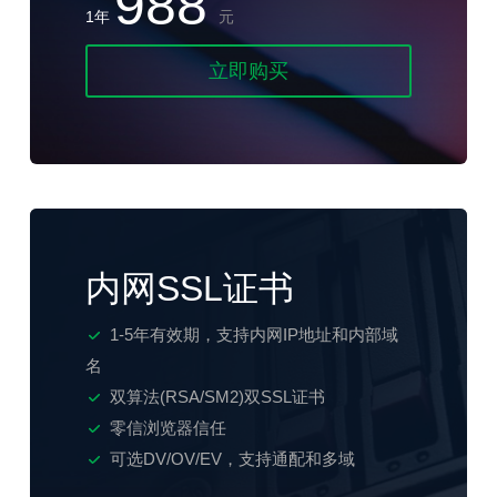
988
1年
元
立即购买
内网SSL证书
1-5年有效期，支持内网IP地址和内部域
名
双算法(RSA/SM2)双SSL证书
零信浏览器信任
可选DV/OV/EV，支持通配和多域